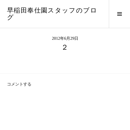
コ
早稲田奉仕園スタッフのブロ
ン
サ
グ
テ
イ
ン
ド
ツ
バ
へ
2012年6月29日
ー
ス
２
切
キ
り
ッ
替
プ
え
コメントする