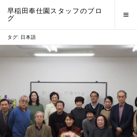
コ
早稲田奉仕園スタッフのブロ
ン
サ
グ
テ
イ
ン
ド
ツ
バ
タグ:
日本語
へ
ー
ス
切
キ
り
ッ
替
プ
え