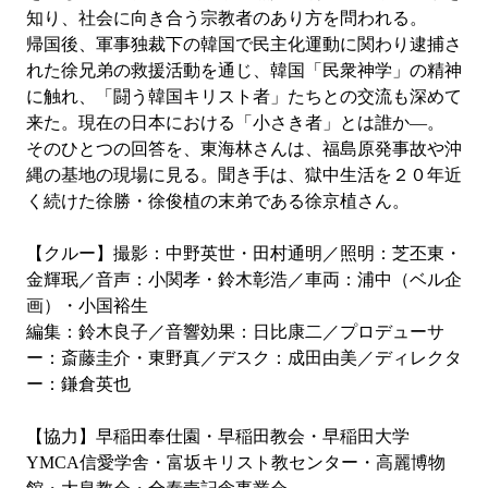
知り、社会に向き合う宗教者のあり方を問われる。
帰国後、軍事独裁下の韓国で民主化運動に関わり逮捕さ
れた徐兄弟の救援活動を通じ、韓国「民衆神学」の精神
に触れ、「闘う韓国キリスト者」たちとの交流も深めて
来た。現在の日本における「小さき者」とは誰か―。
そのひとつの回答を、東海林さんは、福島原発事故や沖
縄の基地の現場に見る。聞き手は、獄中生活を２０年近
く続けた徐勝・徐俊植の末弟である徐京植さん。
【クルー】撮影：中野英世・田村通明／照明：芝丕東・
金輝珉／音声：小関孝・鈴木彰浩／車両：浦中（ベル企
画）・小国裕生
編集：鈴木良子／音響効果：日比康二／プロデューサ
ー：斎藤圭介・東野真／デスク：成田由美／ディレクタ
ー：鎌倉英也
【協力】早稲田奉仕園・早稲田教会・早稲田大学
YMCA信愛学舎・富坂キリスト教センター・高麗博物