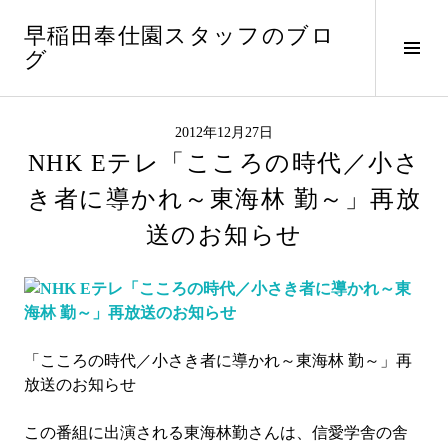
コ
早稲田奉仕園スタッフのブロ
ン
サ
グ
テ
イ
ン
ド
ツ
バ
へ
2012年12月27日
ー
ス
NHK Eテレ「こころの時代／小さ
切
キ
り
き者に導かれ～東海林 勤～」再放
ッ
替
プ
送のお知らせ
え
「こころの時代／小さき者に導かれ～東海林 勤～」再
放送のお知らせ
この番組に出演される東海林勤さんは、信愛学舎の舎