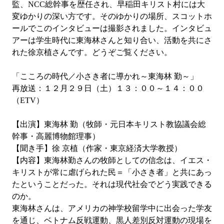
監、NCC総幹事を歴任され、早稲田キリスト村には大
変ゆかりの深い方です。そのゆかりの場所、スコットホ
ールでこのインタビューは撮影されました。インタビュ
アーは学生時代に東海林さんと知り合い、活動を共にさ
れた徐京植さんです。どうぞご覧ください。
「こころの時代／小さき者に導かれ～東海林 勤～」
再放送：１２月２９日（土）１３：００～１４：００
（ETV）
【出演】東海林 勤（牧師・元日本キリスト教協議会総
幹事・高麗博物館理事）
【聞き手】徐 京植（作家・東京経済大学教授）
【内容】東海林勤さんの牧師としての信念は、イエス・
キリストが常に虐げられた民＝「小さき者」と共にあっ
たということだった。それは現代社会でどう実践できる
のか。
東海林さんは、アメリカの神学校留学中に出会った学友
を通じ、ベトナム反戦運動、黒人差別反対運動の現場を