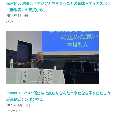
徐京植氏 講演会「アジアと向き合うことの意味～ディアスポラ
（離散者）の視点から」
2013年4月9日
講座
StudyHall vo.42 僕たちは友だちなんだー幸せなら手をたたこう
誕生秘話シンポジウム
2024年4月20日
Study Hall